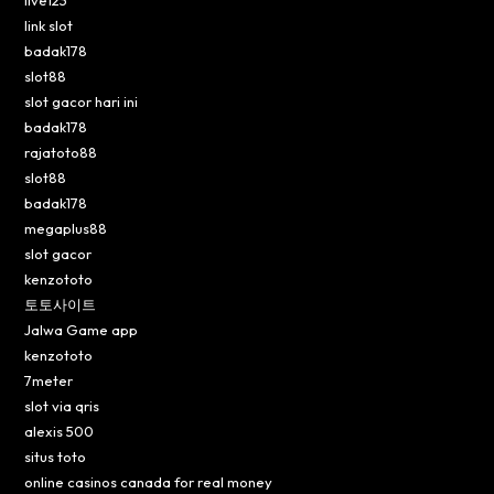
live123
link slot
badak178
slot88
slot gacor hari ini
badak178
rajatoto88
slot88
badak178
megaplus88
slot gacor
kenzototo
토토사이트
Jalwa Game app
kenzototo
7meter
slot via qris
alexis 500
situs toto
online casinos canada for real money