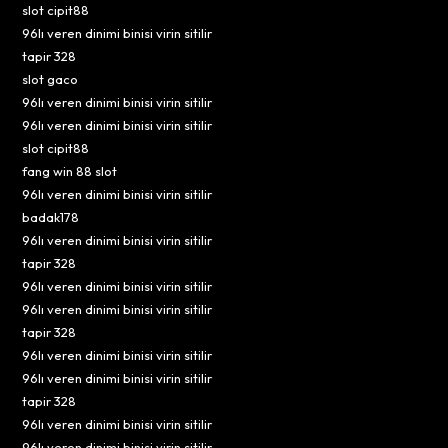
slot cipit88
96lı veren dinimi binisi virin sitilir
tapir 328
slot gaco
96lı veren dinimi binisi virin sitilir
96lı veren dinimi binisi virin sitilir
slot cipit88
fang win 88 slot
96lı veren dinimi binisi virin sitilir
badak178
96lı veren dinimi binisi virin sitilir
tapir 328
96lı veren dinimi binisi virin sitilir
96lı veren dinimi binisi virin sitilir
tapir 328
96lı veren dinimi binisi virin sitilir
96lı veren dinimi binisi virin sitilir
tapir 328
96lı veren dinimi binisi virin sitilir
96lı veren dinimi binisi virin sitilir