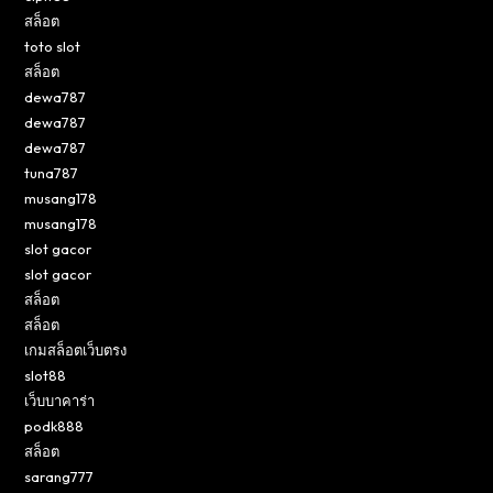
สล็อต
toto slot
สล็อต
dewa787
dewa787
dewa787
tuna787
musang178
musang178
slot gacor
slot gacor
สล็อต
สล็อต
เกมสล็อตเว็บตรง
slot88
เว็บบาคาร่า
podk888
สล็อต
sarang777