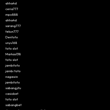
ahha4d
ceria777
mpo888
ahha4d
sarang777
tekun777
Dentoto
unyu168
toto slot
Markas138
toto slot
jambitoto
jambi toto
nagawin
jambitoto
sabangjitu
casiobet
toto slot
sabangbet