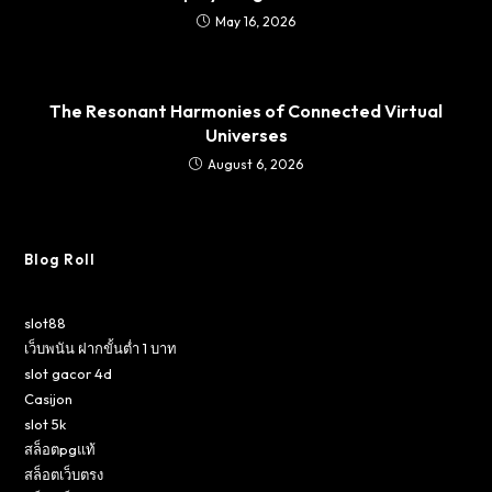
May 16, 2026
The Resonant Harmonies of Connected Virtual
Universes
August 6, 2026
Blog Roll
slot88
เว็บพนัน ฝากขั้นต่ำ 1 บาท
slot gacor 4d
Casijon
slot 5k
สล็อตpgแท้
สล็อตเว็บตรง