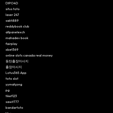
DIPO4D
situs toto
laser 247
sakti889
reddybook club
allpanelexch
mahadev book
fairplay
xbet369
online slots canada real money
동탄출장마사지
출장마사지
Lotus365 App
toto slot
yymahjong
pg
tiket123
sawit777
bandartoto