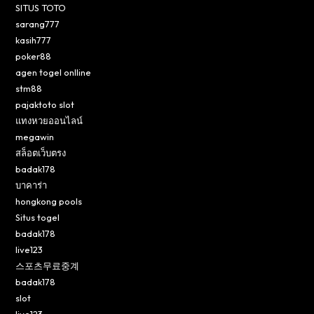
SITUS TOTO
sarang777
kasih777
poker88
agen togel onlline
stm88
pajaktoto slot
แทงหวยออนไลน์
megawin
สล็อตเว็บตรง
badak178
บาคาร่า
hongkong pools
Situs togel
badak178
live123
스포츠무료중계
badak178
slot