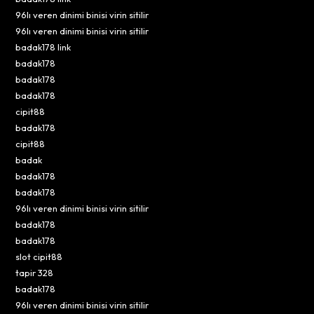
96lı veren dinimi binisi virin sitilir
96lı veren dinimi binisi virin sitilir
badak178 link
badak178
badak178
badak178
cipit88
badak178
cipit88
badak
badak178
badak178
96lı veren dinimi binisi virin sitilir
badak178
badak178
slot cipit88
tapir 328
badak178
96lı veren dinimi binisi virin sitilir