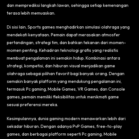
dan memprediksi langkah lawan, sehingga setiap kemenangan
terasa lebih memuaskan.
Di sisi lain, Sports games menghadirkan simulasi olahraga yang
mendekati kenyataan. Pemain dapat merasakan atmosfer
pertandingan, strategi tim, dan bahkan tekanan dari momen-
momen penting. Kehadiran teknologi grafis yang realistis
membuat pengalaman ini semakin hidup. Kombinasi antara
strategi, kompetisi, dan hiburan visual menjadikan game
olahraga sebagai pilihan favorit bagi banyak orang. Dengan
semakin banyak platform yang mendukung pengalaman ini,
termasuk Pc gaming, Mobile Games, VR Games, dan Console
games, pemain memiliki fleksibilitas untuk menikmati game
sesuai preferensi mereka.
Kesimpulannya, dunia gaming modern menawarkan lebih dari
sekadar hiburan. Dengan adanya PvP Games, free-to-play
games, dan berbagai platform seperti Pc gaming, Mobile