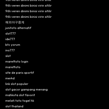
96lı veren dinimi binisi virin sitilir
96lı veren dinimi binisi virin sitilir
96lı veren dinimi binisi virin sitilir
해외야구중계
junitoto alternatif
slot777
ide777
btc yorum
ino777
slot
marettoto login
marettoto
site de paris sportif
mei4d
link slot populer
slot gacor gampang menang
mahkota slot favorit
melati toto togel hk
slot thailand