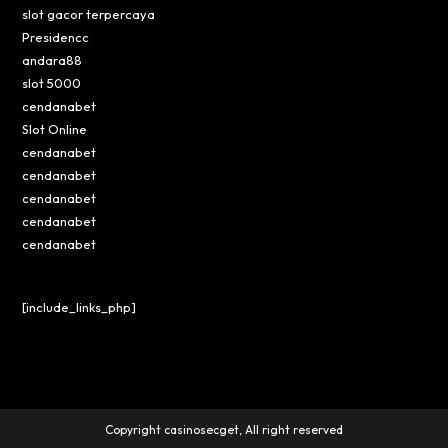
slot gacor terpercaya
Presidencc
andara88
slot 5000
cendanabet
Slot Online
cendanabet
cendanabet
cendanabet
cendanabet
cendanabet
[include_links_php]
Copyright casinosecget, All right reserved