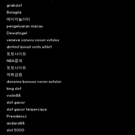
grabslot
Bolagila
메이저놀이터
pengeluaran macau
Dewatogel
veneve vonuvu vuvun vutuluv
diritmit binisit viritn sitilirt
토토사이트
NBA중계
토토사이트
먹튀검증
donomo bonoso voron sotolor
king slot
violin88
slot gacor
slot gacor terpercaya
Presidencc
andara88
slot 5000