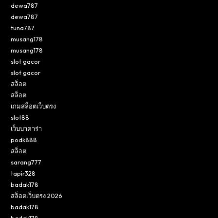
dewa787
dewa787
tuna787
musang178
musang178
slot gacor
slot gacor
สล็อต
สล็อต
เกมสล็อตเว็บตรง
slot88
เว็บบาคาร่า
podk888
สล็อต
sarang777
tapir328
badak178
สล็อตเว็บตรง 2026
badak178