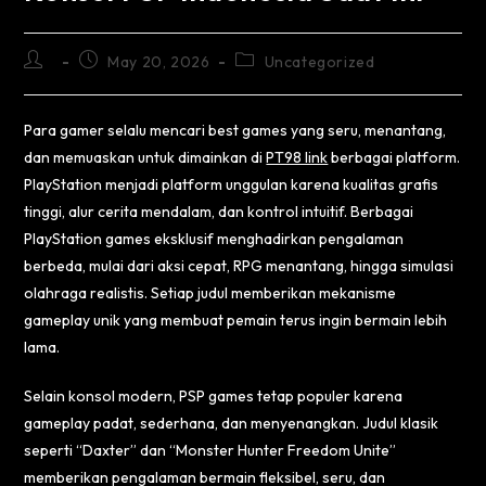
May 20, 2026
Uncategorized
Para gamer selalu mencari best games yang seru, menantang,
dan memuaskan untuk dimainkan di
PT98 link
berbagai platform.
PlayStation menjadi platform unggulan karena kualitas grafis
tinggi, alur cerita mendalam, dan kontrol intuitif. Berbagai
PlayStation games eksklusif menghadirkan pengalaman
berbeda, mulai dari aksi cepat, RPG menantang, hingga simulasi
olahraga realistis. Setiap judul memberikan mekanisme
gameplay unik yang membuat pemain terus ingin bermain lebih
lama.
Selain konsol modern, PSP games tetap populer karena
gameplay padat, sederhana, dan menyenangkan. Judul klasik
seperti “Daxter” dan “Monster Hunter Freedom Unite”
memberikan pengalaman bermain fleksibel, seru, dan