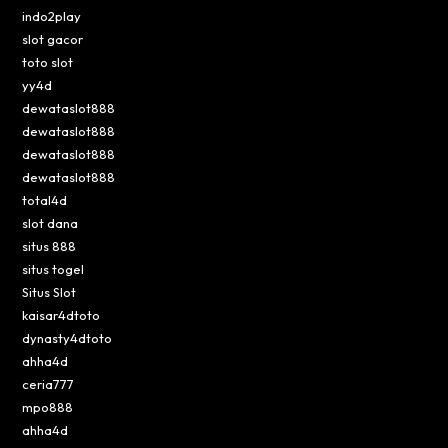
indo2play
slot gacor
toto slot
yy4d
dewataslot888
dewataslot888
dewataslot888
dewataslot888
total4d
slot dana
situs 888
situs togel
Situs Slot
kaisar4dtoto
dynasty4dtoto
ahha4d
ceria777
mpo888
ahha4d