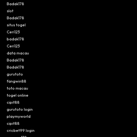
Badak178
slot
Badak178
situs togel
Ceri123
badak178
Ceri123
data macau
Badak178
Badak178
gurutoto
fangwin88
toto macau
togel online
cipit88
gurutoto login
playmyworld
cipit88
cricbet99 login