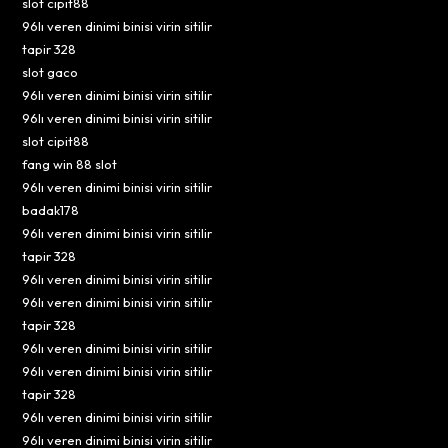
slot cipit88
96lı veren dinimi binisi virin sitilir
tapir 328
slot gaco
96lı veren dinimi binisi virin sitilir
96lı veren dinimi binisi virin sitilir
slot cipit88
fang win 88 slot
96lı veren dinimi binisi virin sitilir
badak178
96lı veren dinimi binisi virin sitilir
tapir 328
96lı veren dinimi binisi virin sitilir
96lı veren dinimi binisi virin sitilir
tapir 328
96lı veren dinimi binisi virin sitilir
96lı veren dinimi binisi virin sitilir
tapir 328
96lı veren dinimi binisi virin sitilir
96lı veren dinimi binisi virin sitilir