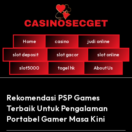
Home
casino
judi online
slot deposit
slot gacor
slot online
slot5000
togel hk
About Us
Rekomendasi PSP Games
Terbaik Untuk Pengalaman
Portabel Gamer Masa Kini