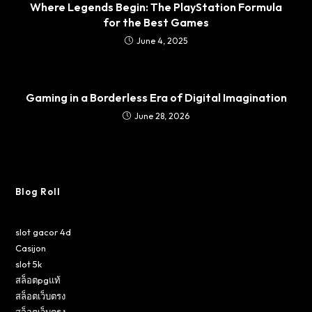
Where Legends Begin: The PlayStation Formula
for the Best Games
June 4, 2025
Gaming in a Borderless Era of Digital Imagination
June 28, 2026
Blog Roll
slot gacor 4d
Casijon
slot 5k
สล็อตpgแท้
สล็อตเว็บตรง