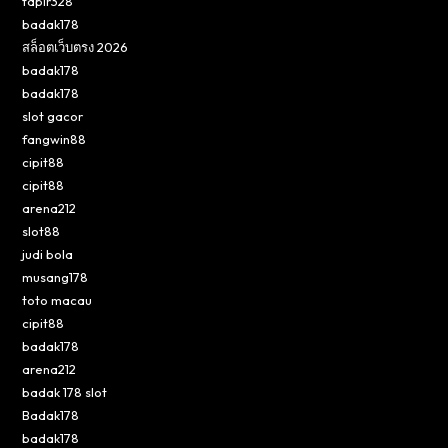
tapir328
badak178
สล็อตเว็บตรง 2026
badak178
badak178
slot gacor
fangwin88
cipit88
cipit88
arena212
slot88
judi bola
musang178
toto macau
cipit88
badak178
arena212
badak 178 slot
Badak178
badak178