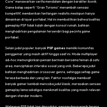
Core” menawarkan cerita mendalam dengan karakter ikonik.
Game balap seperti “Gran Turismo” menambah sensasi
kompetitif, memberikan tantangan realistis meskipun hanya
dimainkan di layar portabel. Hal ini membuktikan bahwa kualitas
gameplay PSP tidak kalah dengan konsol rumah, bahkan
menghadirkan pengalaman tersendiri bagi pecinta game
portabel.
Selain judul populer, banyak
PSP games
memiliki komunitas
penggemar yang masih aktif hingga saat ini. Mode multiplayer
ad-hoc memungkinkan pemain bermain bersama teman di satu
area, menciptakan interaksi sosial yang unik. Beberapa judul
bahkan menghadirkan crossover genre, sehingga setiap game
terasa berbeda dari yang lain. Faktor nostalgia membuat
banyak gamer kembali mencoba judul klasik, merasakan sensasi
gameplay lama sekaligus menikmati kualitas yang masih relevan
dengan standar modern.
Walaupun PSP tidak lagi diproduksi, pengaruhnya masih terasa