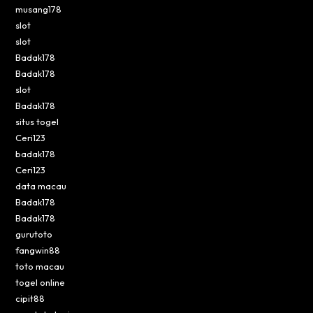
musang178
slot
slot
Badak178
Badak178
slot
Badak178
situs togel
Ceri123
badak178
Ceri123
data macau
Badak178
Badak178
gurutoto
fangwin88
toto macau
togel online
cipit88