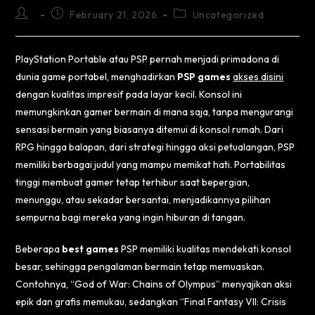
February 21, 2026
Uncategorized
PlayStation Portable atau PSP pernah menjadi primadona di
dunia game portabel, menghadirkan
PSP games
akses disini
dengan kualitas impresif pada layar kecil. Konsol ini
memungkinkan gamer bermain di mana saja, tanpa mengurangi
sensasi bermain yang biasanya ditemui di konsol rumah. Dari
RPG hingga balapan, dari strategi hingga aksi petualangan, PSP
memiliki berbagai judul yang mampu memikat hati. Portabilitas
tinggi membuat gamer tetap terhibur saat bepergian,
menunggu, atau sekadar bersantai, menjadikannya pilihan
sempurna bagi mereka yang ingin hiburan di tangan.
Beberapa
best games
PSP memiliki kualitas mendekati konsol
besar, sehingga pengalaman bermain tetap memuaskan.
Contohnya, “God of War: Chains of Olympus” menyajikan aksi
epik dan grafis memukau, sedangkan “Final Fantasy VII: Crisis