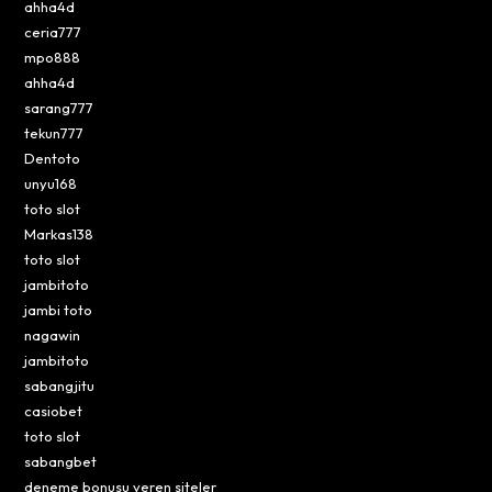
ahha4d
ceria777
mpo888
ahha4d
sarang777
tekun777
Dentoto
unyu168
toto slot
Markas138
toto slot
jambitoto
jambi toto
nagawin
jambitoto
sabangjitu
casiobet
toto slot
sabangbet
deneme bonusu veren siteler